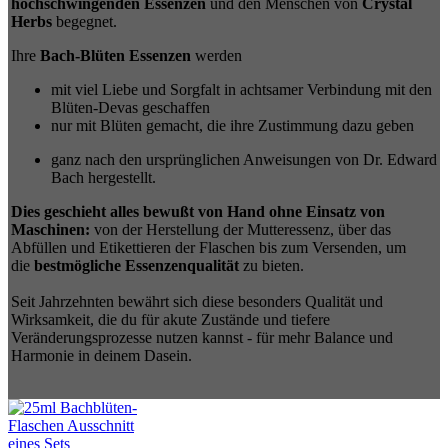
hochschwingenden Essenzen
und den Menschen von
Crystal
Herbs
begegnet.
Ihre
Bach-Blüten Essenzen
werden
mit viel Liebe und Sorgfalt in achtsamer Verbindung mit den
Blüten-Devas geschaffen
nur mit Blüten gemacht, die ihre Zustimmung dazu geben
ganz nach den ursprünglichen Anweisungen von Dr. Edward
Bach hergestellt.
Dies geschieht alles bewußt von Hand ohne Einsatz von
Maschinen:
von der Herstellung der Mutteressenz, über das
Abfüllen und Etikettieren der Flaschen bis zum Versenden, um
die
bestmögliche Essenzenqualität
zu bieten.
Seit Jahrzehnten bewährt sich diese besonders Qualität und
Wirksamkeit, die du für akute Zustände und tiefere
Veränderungsprozesse nutzen kannst - für mehr Balance und
Harmonie in deinem Dasein.