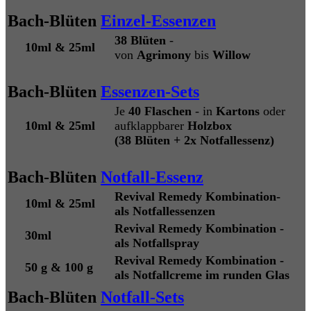
Bach-Blüten
Einzel-Essenzen
38 Blüten
-
10ml & 25ml
von
Agrimony
bis
Willow
Bach-Blüten
Essenzen-Sets
Je
40 Flaschen
- in
Kartons
oder
10ml & 25ml
aufklappbarer
Holzbox
(38 Blüten + 2x Notfallessenz)
Bach-Blüten
Notfall-Essenz
Revival Remedy Kombination-
10ml & 25ml
als Notfallessenzen
Revival Remedy Kombination -
30ml
als Notfallspray
Revival Remedy Kombination -
50 g & 100 g
als Notfallcreme im runden Glas
Bach-Blüten
Notfall-Sets