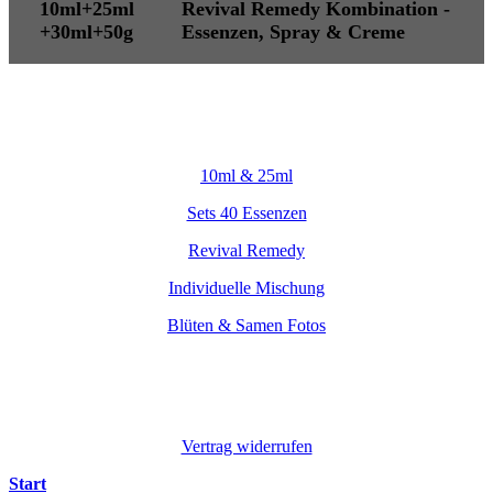
10ml+25ml
Revival Remedy Kombination -
+30ml+50g
Essenzen, Spray & Creme
10ml & 25ml
Sets 40 Essenzen
Revival Remedy
Individuelle Mischung
Blüten & Samen Fotos
Vertrag widerrufen
Start