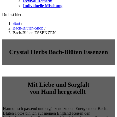
Revival Remedy
Individuelle Mischung
Du bist hier:
Start
/
Bach-Blüten-Shop
/
Bach-Blüten ESSENZEN
Crystal Herbs Bach-Blüten Essenzen
Mit Liebe und Sorgfalt
von Hand hergestellt
Harmonisch passend und ergänzend zu den Energien der Bach-
Blüten-Fotos bin ich auf meinen England-Reisen den