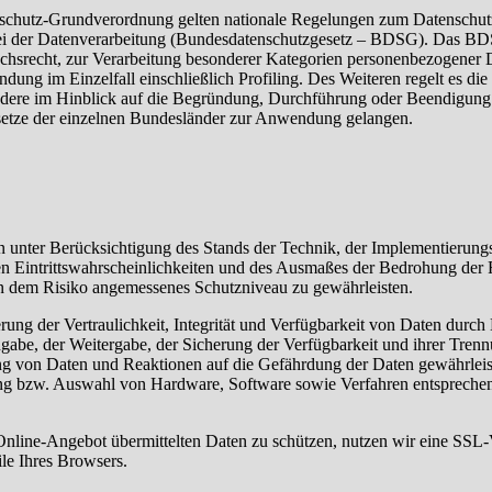
nschutz-Grundverordnung gelten nationale Regelungen zum Datenschutz
i der Datenverarbeitung (Bundesdatenschutzgesetz – BDSG). Das BDS
hsrecht, zur Verarbeitung besonderer Kategorien personenbezogener D
dung im Einzelfall einschließlich Profiling. Des Weiteren regelt es d
ndere im Hinblick auf die Begründung, Durchführung oder Beendigung 
setze der einzelnen Bundesländer zur Anwendung gelangen.
n unter Berücksichtigung des Stands der Technik, der Implementierung
n Eintrittswahrscheinlichkeiten und des Ausmaßes der Bedrohung der R
n dem Risiko angemessenes Schutzniveau zu gewährleisten.
ng der Vertraulichkeit, Integrität und Verfügbarkeit von Daten durch
ingabe, der Weitergabe, der Sicherung der Verfügbarkeit und ihrer Trenn
 von Daten und Reaktionen auf die Gefährdung der Daten gewährleist
ung bzw. Auswahl von Hardware, Software sowie Verfahren entsprechen
nline-Angebot übermittelten Daten zu schützen, nutzen wir eine SSL-Ve
ile Ihres Browsers.