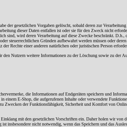
be der gesetzlichen Vorgaben gelöscht, sobald deren zur Verarbeitung
beitung dieser Daten entfallen ist oder sie für den Zweck nicht erforde
lich sind, wird deren Verarbeitung auf diese Zwecke beschränkt. D.h.,
els- oder steuerrechtlichen Gründen aufbewahrt werden müssen oder de
er Rechte einer anderen natürlichen oder juristischen Person erforderl
den Nutzern weitere Informationen zu der Löschung sowie zu der Aufb
ichervermerke, die Informationen auf Endgeräten speichern und Inform
 in einem E-Shop, die aufgerufenen Inhalte oder verwendete Funktione
 zu Zwecken der Funktionsfähigkeit, Sicherheit und Komfort von Onlin
 Einklang mit den gesetzlichen Vorschriften ein. Daher holen wir von
gung ist insbesondere nicht notwendig, wenn das Speichern und das Ausl