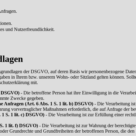
nfragen.
ionen.
s und Nutzerfreundlichkeit.
dlagen
tsgrundlagen der DSGVO, auf deren Basis wir personenbezogene Daten 
n in Ihrem bzw. unserem Wohn- oder Sitzland gelten können. Sollten 
schutzerklärung mit.
 a) DSGVO)
- Die betroffene Person hat ihre Einwilligung in die Verarb
timmte Zwecke gegeben.
e Anfragen (Art. 6 Abs. 1 S. 1 lit. b) DSGVO)
- Die Verarbeitung ist
ührung vorvertraglicher Maßnahmen erforderlich, die auf Anfrage der be
 1 S. 1 lit. c) DSGVO)
- Die Verarbeitung ist zur Erfüllung einer recht
 S. 1 lit. f) DSGVO)
- Die Verarbeitung ist zur Wahrung der berechtigte
sen oder Grundrechte und Grundfreiheiten der betroffenen Person, die d