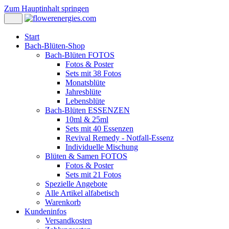
Zum Hauptinhalt springen
Start
Bach-Blüten-Shop
Bach-Blüten FOTOS
Fotos & Poster
Sets mit 38 Fotos
Monatsblüte
Jahresblüte
Lebensblüte
Bach-Blüten ESSENZEN
10ml & 25ml
Sets mit 40 Essenzen
Revival Remedy - Notfall-Essenz
Individuelle Mischung
Blüten & Samen FOTOS
Fotos & Poster
Sets mit 21 Fotos
Spezielle Angebote
Alle Artikel alfabetisch
Warenkorb
Kundeninfos
Versandkosten